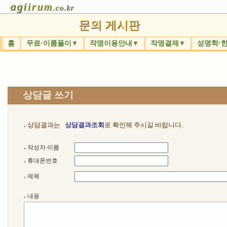
agi
irum
.co.kr
문의 게시판
홈
무료·이름풀이
작명이용안내
작명결제
성명학·
▼
▼
▼
상담글 쓰기
상담결과는
상담결과조회
로 확인해 주시길 바랍니다.
●
작성자 이름
●
휴대폰번호
●
제목
●
내용
●